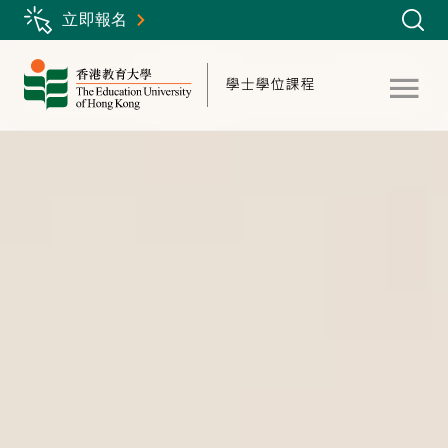
Skip
立即報名
to
main
content