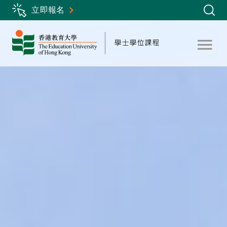
Skip
立即報名
to
main
content