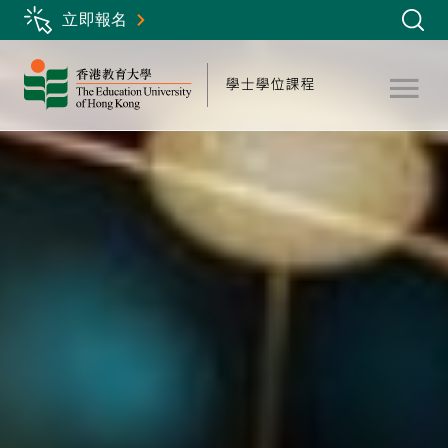
Skip
立即報名
to
main
content