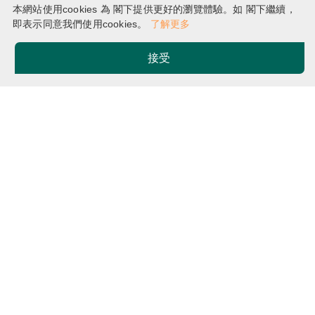
社會科學學士
本網站使用cookies 為 閣下提供更好的瀏覽體驗。如 閣下繼續，
即表示同意我們使用cookies。
了解更多
接受
主頁
課程
社會學與社區研究榮譽社會科學學士
Breadcrumb
課程簡稱
學習模式
BSocSc(SCS)
全
日
制