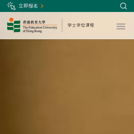
Skip
立即报名
to
main
content