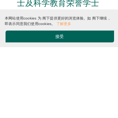
士及科学教育荣誉学士
香港教育大学自荐计划
本网站使用cookies 为 阁下提供更好的浏览体验。如 阁下继续，
即表示同意我们使用cookies。
了解更多
接受
主页
课程
Breadcrumb
综合环境管理荣誉理学士及科学教育荣誉学士
BSc(IEM)&BEd(SCI)
全
日