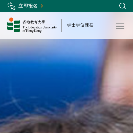
Skip
立即报名
to
main
content