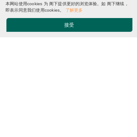
了解更多
本网站使用cookies 为 阁下提供更好的浏览体验。如 阁下继续，
即表示同意我们使用cookies。
了解更多
接受
主页
入学申请
Breadcrumb
选择你的入学途径
大学联合招生办法 (JUPAS)
非联招 (一年级入学) – 本地申请