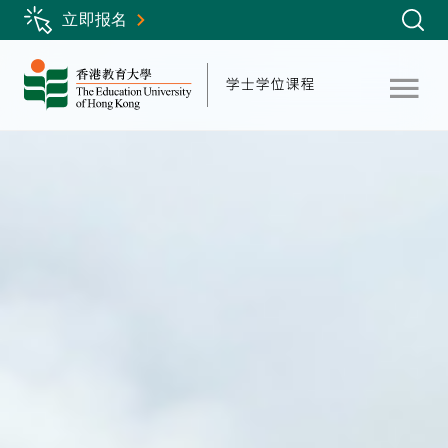
Skip
立即报名
to
main
content