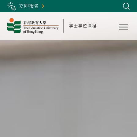
Skip
立即报名
to
main
content