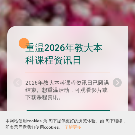
教大夏日体验营
2026
教大将于6月至8月举办一系列精彩
的夏日体验营，让中四至中六学生
提前感受多姿多彩的大学生活！
了解更多
本网站使用cookies 为 阁下提供更好的浏览体验。如 阁下继续，
即表示同意我们使用cookies。
了解更多
Go to 1 item
Go to 2 item
Go to 3 item
Go to 4 item