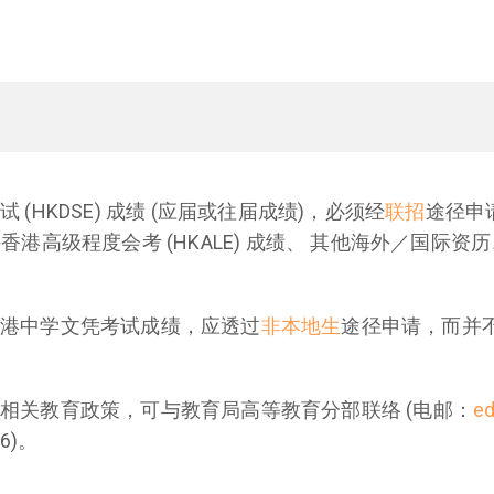
(HKDSE) 成绩 (应届或往届成绩)，必须经
联招
途径申
例：持香港高级程度会考 (HKALE) 成绩、 其他海外／国
。
香港中学文凭考试成绩，应透过
非本地生
途径申请，而并
相关教育政策，可与教育局高等教育分部联络 (电邮：
ed
6)。