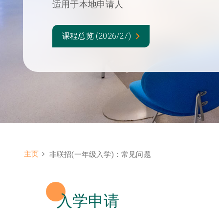
适用于本地申请人
课程总览 (2026/27)
主页
非联招(一年级入学)：常见问题
Breadcrumb
入学申请