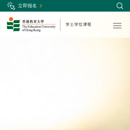
Skip
立即报名
to
main
content