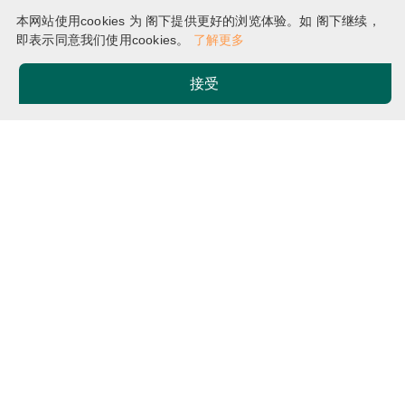
课程总览 (2026/27)
本网站使用cookies 为 阁下提供更好的浏览体验。如 阁下继续，
即表示同意我们使用cookies。
了解更多
接受
主页
海外／国际资历：常见问题
Breadcrumb
非本地生定义
展开
我可以如何得知自己是本地
Q1
生还是非本地学生?