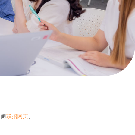
参阅
联招网页
。