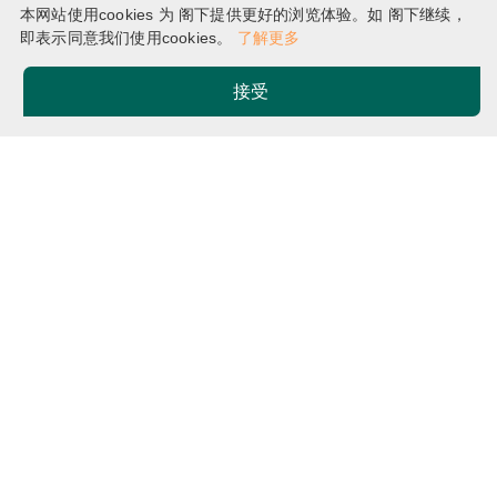
史教育荣誉学士
本网站使用cookies 为 阁下提供更好的浏览体验。如 阁下继续，
即表示同意我们使用cookies。
了解更多
接受
主页
课程
Breadcrumb
文化传承教育与艺术管理荣誉文学士及中国历史教育荣
誉学士
BA(HE&AM)
&
BEd(CHI
HIST)