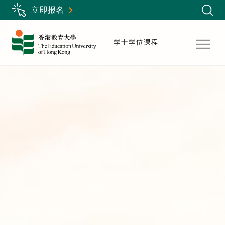
Skip
立即报名
to
main
content