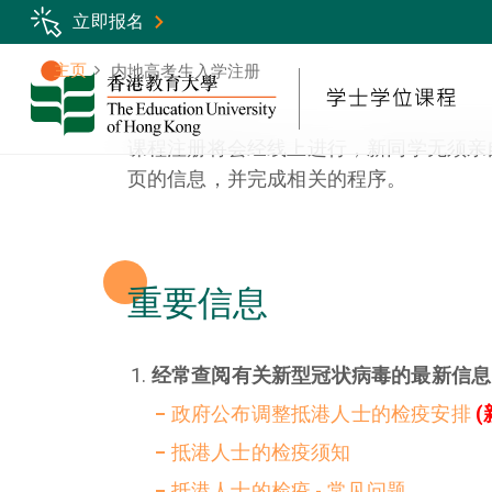
Skip
立即报名
to
main
主页
内地高考生入学注册
Breadcrumb
content
课程注册将会经线上进行，新同学无须亲
页的信息，并完成相关的程序。
重要信息
经常查阅有关新型冠状病毒的最新信息
政府公布调整抵港人士的检疫安排
(
抵港人士的检疫须知
抵港人士的检疫 - 常见问题