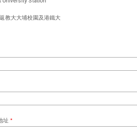
University Station
返教大大埔校園及港鐵大
郵地址