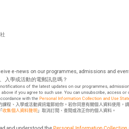
友社
ceive e-news on our programmes, admissions and event
、入學或活動的電郵訊息嗎？
 notifications of the latest updates on our programmes, admissio
x above if you agree to such use. You can unsubscribe, access or 
 accordance with the
Personal Information Collection and Use Sta
的課程、入學或活動資訊電郵給你。若你同意有關個人資料使用，
「
收集個人資料聲明
」取消訂閱、查閱或改正你的個人資料。
read and understood the
Personal Information Collectio