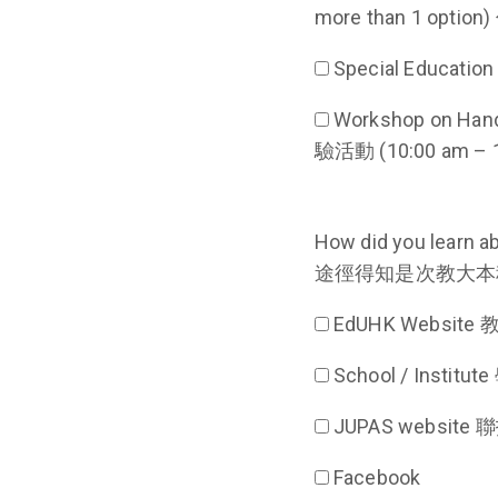
more than 1
Special Educati
Workshop on Han
驗活動 (10:00 am – 1
How did you learn 
途徑得知是次教大本
EdUHK Website
School / Instit
JUPAS website
Facebook