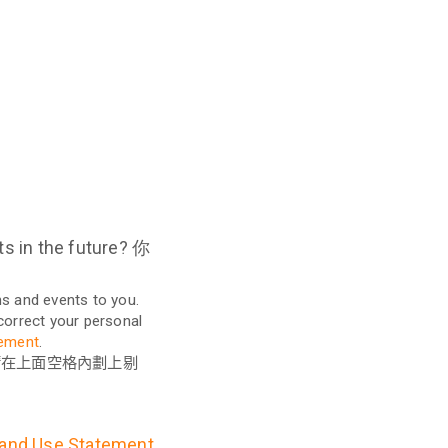
s in the future? 你
ns and events to you.
correct your personal
tement
.
請在上面空格內劃上剔
n and Use Statement