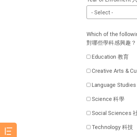
Which of the followi
對哪些學科感興趣？
Education 教育
Creative Arts 
Language Studi
Science 科學
Social Science
Technology 科技