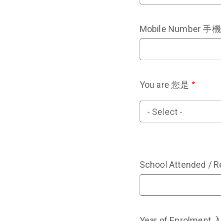
Mobile Number 
You are 您是
You
are
您
是
School Attended 
Year of Enrolmen