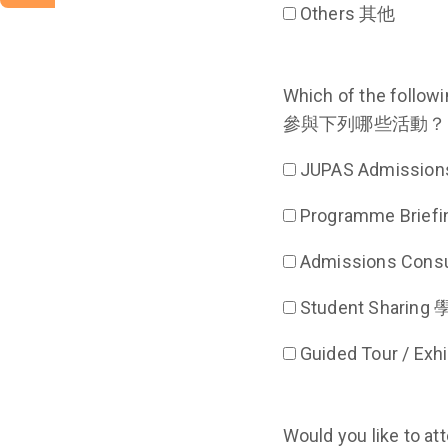
Others 其他
Which of the following activity(s
參與下列哪些活動？
JUPAS Admiss
Programme Brie
Admissions Con
Student Sharin
Guided Tour / E
Would you like to atten