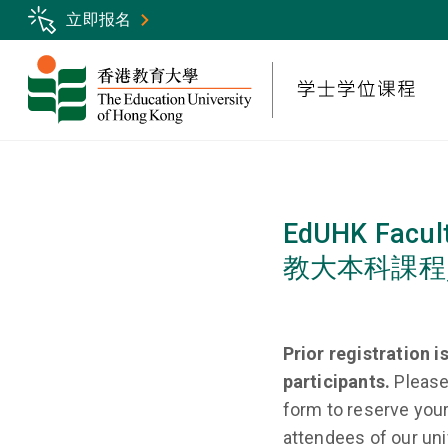
Skip
立即报名
to
main
content
EdUHK Facult
教大本科課程
Prior registration is
participants.
Please
form to reserve your
attendees of our un