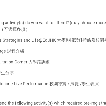
) do you want to attend? (may choose more than 1 option) 你想
（可選擇多項）
ions Strategies and Life@EdUHK 大學聯招選科策略及
fings 課程介紹
sultation Corner 入學諮詢處
g 學生分享
xhibition / Live Performance 校園導賞 / 展覽 /學生表演
d the following activity(s) which required pre-registration? (may