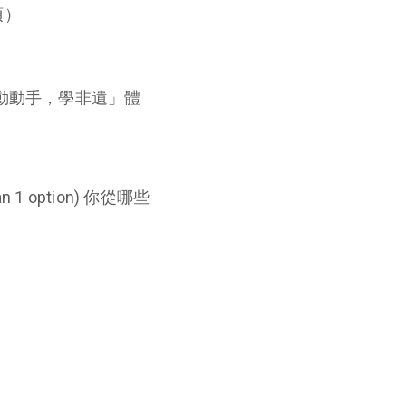
項）
eritage「動動手，學非遺」體
than 1 option) 你從哪些