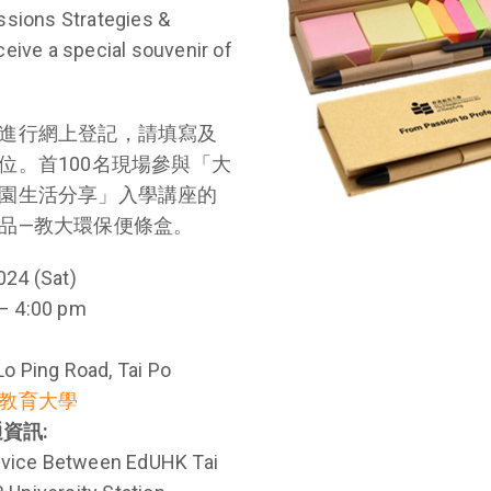
ssions Strategies &
eive a special souvenir of
進行網上登記，請填寫及
位。首100名現場參與「大
園生活分享」入學講座的
品—教大環保便條盒。
24 (Sat)
– 4:00 pm
 Ping Road, Tai Po
教育大學
交通資訊:
rvice Between EdUHK Tai