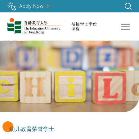
跳
Apply Now
转
到
主
要
内
容
幼儿教育荣誉学士