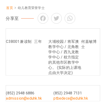
首页
幼儿教育荣誉学士
面
Facebook
Twitter
WhatsApp
包
分享至
屑
课程编
修读模
一般修
上课地点
课程主任
号
式
读年期
C3B001
兼读制
三年
大埔校园 / 将军澳
何嘉敏博
教学中心 / 北角教
士
学中心 / 西九龙教
学中心 / 校方指定
的其他市区教学中
心。 (实际的上课地
点由大学决定)
入学查询
课程查询
(852) 2948 6886
(852) 2948 7131
admission@eduhk.hk
ptbedece@eduhk.hk