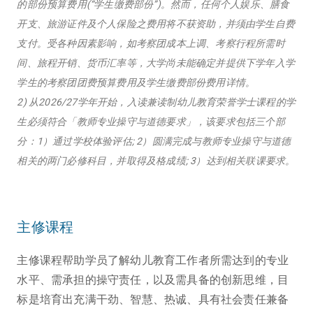
的部份预算费用(“学生缴费部份”)。然而，任何个人娱乐、膳食
开支、旅游证件及个人保险之费用将不获资助，并须由学生自费
支付。受各种因素影响，如考察团成本上调、考察行程所需时
间、旅程开销、货币汇率等，大学尚未能确定并提供下学年入学
学生的考察团团费预算费用及学生缴费部份费用详情。
2) 从2026/27学年开始，入读兼读制幼儿教育荣誉学士课程的学
生必须符合「教师专业操守与道德要求」，该要求包括三个部
分：1）通过学校体验评估; 2）圆满完成与教师专业操守与道德
相关的两门必修科目，并取得及格成绩; 3）达到相关联课要求。
主修课程
主修课程帮助学员了解幼儿教育工作者所需达到的专业
水平、需承担的操守责任，以及需具备的创新思维，目
标是培育出充满干劲、智慧、热诚、具有社会责任兼备