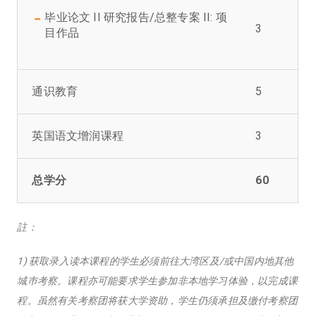
毕业论文 II 研究报告/总整专案 II: 项
3
目作品
通识教育
5
英国语文增润课程
3
总学分
60
註：
1) 获取录入读本课程的学生必须前往大湾区及/或中国内地其他
城巿考察。课程亦可能要求学生参加非本地学习体验，以完成课
程。虽然有关考察团将获大学资助，学生仍须承担及缴付考察团