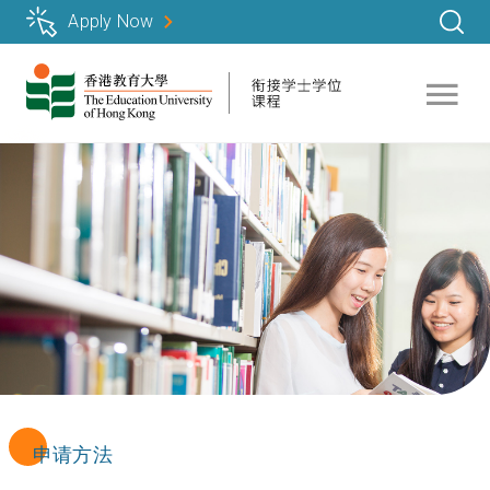
跳
Apply Now
转
到
主
要
内
容
申请方法