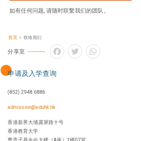
如有任何问题, 请随时联繫我们的团队。
首页
联络我们
面
Facebook
Twitter
WhatsApp
包
分享至
屑
申请及入学查询
(852) 2948 6886
admission@eduhk.hk
香港新界大埔露屏路十号
香港教育大学
曹贵子基金会大楼（A座）2楼07室