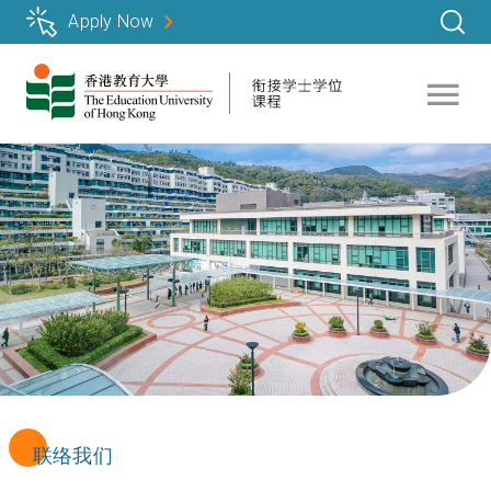
跳
Apply Now
转
到
主
要
内
容
联络我们