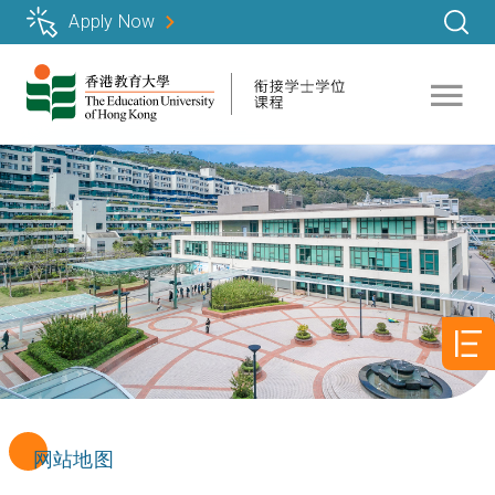
跳
Apply Now
转
到
主
要
内
容
网站地图