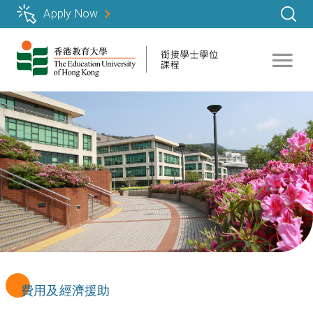
移
Apply Now
至
主
內
容
費用及經濟援助