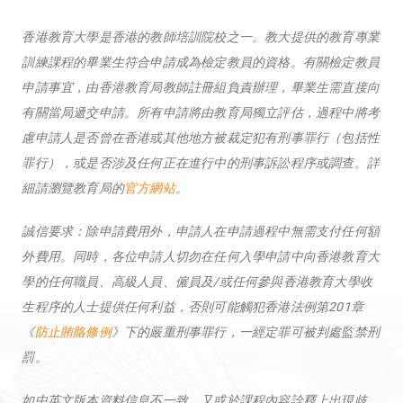
香港教育大學是香港的教師培訓院校之一。教大提供的教育專業
訓練課程的畢業生符合申請成為檢定教員的資格。有關檢定教員
申請事宜，由香港教育局教師註冊組負責辦理，畢業生需直接向
有關當局遞交申請。所有申請將由教育局獨立評估，過程中將考
慮申請人是否曾在香港或其他地方被裁定犯有刑事罪行（包括性
罪行），或是否涉及任何正在進行中的刑事訴訟程序或調查。詳
細請瀏覽教育局的
官方網站
。
誠信要求：除申請費用外，申請人在申請過程中無需支付任何額
外費用。同時，各位申請人切勿在任何入學申請中向香港教育大
學的任何職員、高級人員、僱員及/或任何參與香港教育大學收
生程序的人士提供任何利益，否則可能觸犯香港法例第201章
《
防止賄賂條例
》下的嚴重刑事罪行，一經定罪可被判處監禁刑
罰。
如中英文版本資料信息不一致，又或於課程內容詮釋上出現歧