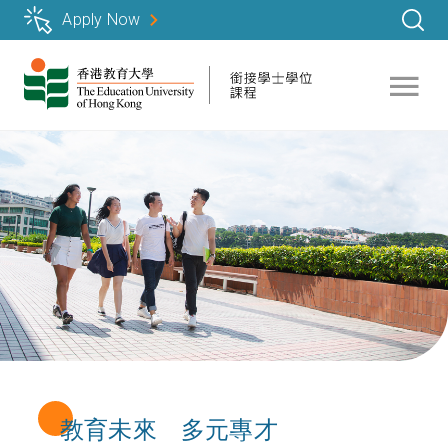
移
Apply Now
至
主
內
容
教育未來 多元專才