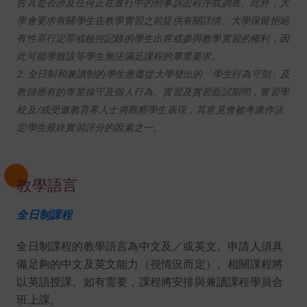
告其是否涉及任何正在進行中的刑事訴訟程序或調查。此外，大
學會要求有關學生在教學實習之前提供有關詳情。大學保留拒絕
有性罪行定罪或檢控記錄的學生出席或參與教學實習的權利，因
此可能導致該等學生無法滿足課程的畢業要求。
2. 全日制和兼讀制的學生應遵從大學發出的「學生行為守則」及
教師應有的專業操守及個人行為。實習及實習面試期間，實習學
校及/或受邀教育界人士將觀察學生表現，其意見會被考慮作決
定學生最終實習評分的因素之一。
教學語言
全日制課程
全日制課程的教學語言為中文及／或英文。申請人須具
備足夠的中文及英文能力（視情況而定）。相關課程將
以英語授課。如有需要，課程將安排與兼讀課程學員合
班上課。