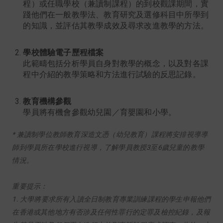
程）或任職學校（兼讀制課程）的到校觀課期間，實
踐他們在一般教學法、教育研究及選修科目中所學到
的知識，並評估其教學成效及尋求改進教學的方法。
學校體驗電子歷程檔案
此範疇包括分析學員自身對教學的概念，以及對各課
程中介紹的教學策略和方法進行試驗的反思記錄。
教育機構參觀
學員將有機會參觀幼兒園／育嬰園和小學。
* 兼讀制學位教師教育深造文憑（幼兒教育）課程將安排視導導
師到學員所在學校進行視導，了解學員教授3至6歲兒童的教學
情況。
重要提示：
1. 大學將要求所有入讀全日制教育專業訓練課程的學生申報他們
在香港或其他地方有否涉及任何性罪行的定罪及檢控紀錄，及報