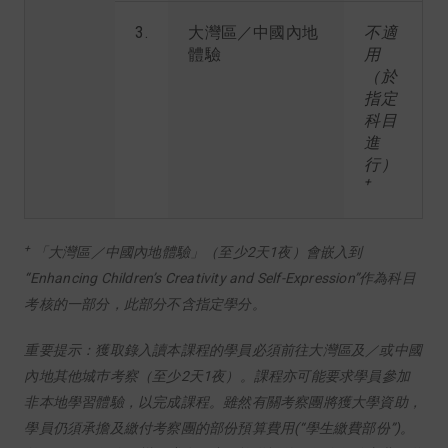
3.
大灣區／中國內地
不適
體驗
用
（於
指定
科目
進
行）
+
+
「大灣區／中國內地體驗」（至少2天1夜）會嵌入到
“Enhancing Children’s Creativity and Self-Expression”作為科目
考核的一部分，此部分不含指定學分。
重要提示：獲取錄入讀本課程的學員必須前往大灣區及／或中國
內地其他城巿考察（至少2天1夜）。課程亦可能要求學員參加
非本地學習體驗，以完成課程。雖然有關考察團將獲大學資助，
學員仍須承擔及繳付考察團的部份預算費用(“學生繳費部份”)。