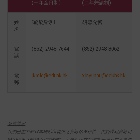
(一年全日制)
(二年兼讀制)
姓
羅潔湄博士
胡馨允博士
名
電
(852) 2948 7644
(852) 2948 8062
話
電
jkmlo@eduhk.hk
xinyunhu@eduhk.hk
郵
免責聲明
我們已盡力確保本網站所提供之資訊的準確性。由於課程資訊可
能因情況之轉變而時有變動，大學保留在其認為合適及在不事先