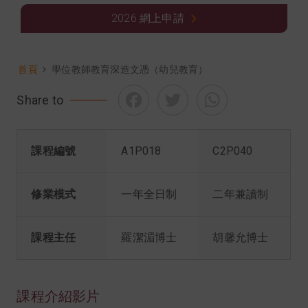
2026 網上申請
首頁
學位教師教育深造文憑（幼兒教育）
導
Facebook
Twitter
WhatsApp
Share to
航
連
結
課程編號
A1P018
C2P040
修業模式
一年全日制
二年兼讀制
課程主任
羅潔湄博士
胡馨允博士
課程介紹影片