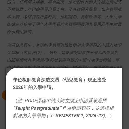
然而，任何個人娛樂、膳食開支、旅遊證件及個人保險之費用將
不獲資助，並須由學員自費支付。受各種因素影響，如考察團成
本上調、考察行程所需時間、旅程開銷、貨幣匯率等，大學尚未
能確定並提供下學年入學學員的考察團團費預算費用及學生繳費
部份費用詳情。
為符合此要求，兼讀制學員可以透過參加大學舉辦的中國內地學
習體驗（常規途徑）。 另外，如兼讀制學員在有效期內曾參與
由認可機構為教職員/教師發展而舉辦的中國內地學習體驗，可
申請豁免參與大學舉辦的相關體驗。即使獲批，兼讀制學員仍須
完成有關科目的相關評核。請向課程辦公室查詢詳情。
學位教師教育深造文憑（幼兒教育）現正接受
2026年的入學申請。
選修科目
（
註: PGDE課程申請人請在網上申請系統選擇
“
Taught Postgraduate
” 作為申請類型，並選擇相
選修科目為學員提供延伸學習，這些學習內容可與課程
對應的入學學期 (i.e.
SEMESTER 1, 2026-27
)。
）
相關，也可以專業發展為導向。學員需根據自身的專業
需要及／或興趣，從以下三個選修科目中選擇一個選修