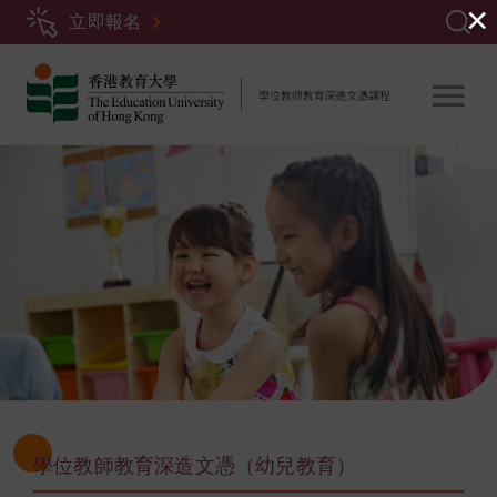
×
移
立即報名
至
主
內
容
學位教師教育深造文憑（幼兒教育）