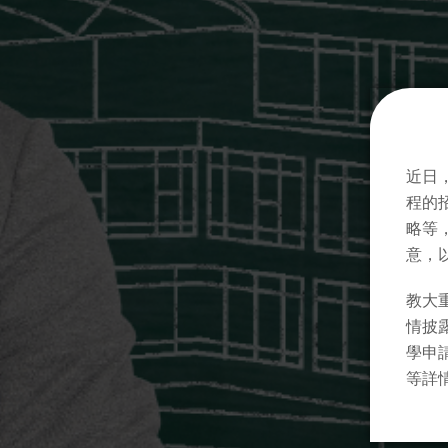
近日
程的
略等
意，
教大
情披
學申
等詳