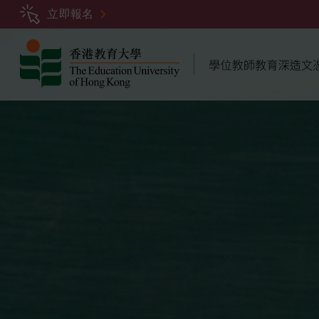
移
立即報名
至
主
內
容