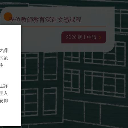
學位教師教育深造文憑課程
2026 網上申請
大課
試策
注
生詳
理入
安排