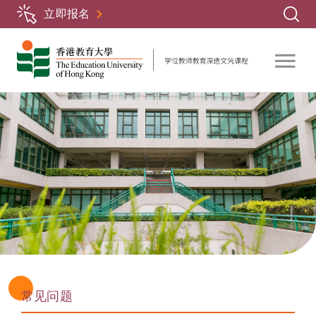
跳
立即报名
转
到
主
要
内
容
常见问题