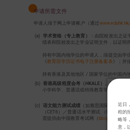
申请所需文件
申请人须于网上申请帐户（通过
www.eduhk.hk/
学术资格（专上教育）
：由院校发出之证
绩表和院校发出之学业证明文件，以证明
持有中国内地学位的申请人，须提交由学信
《
教育部学历证书电子注册备案表
》；并
持有香港及其他地区 / 国家学位的中国内地
香港高级程度会考（HKALE）、香港中学
小学科学、普通话或特殊教育等教学科目研习
近日
语文能力测试成绩
（如雅思国际英语语言测
（CET6）／普通话水平测试 （PSC）／
程的
需提供由中国教育考试网（
bbcjzm.neea.e
略等
意，