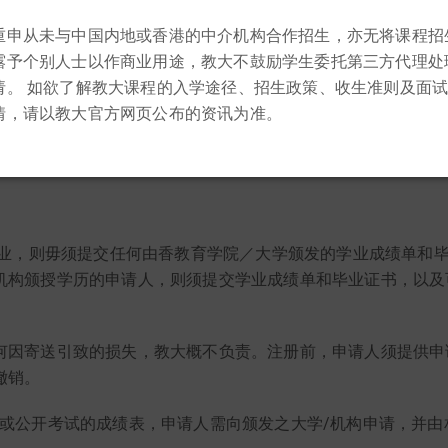
兼读制学位教师教育深造文凭课程（小学／中学或专业及职业教
重申从未与中国内地或香港的中介机构合作招生，亦无将课程招
露予个别人士以作商业用途，教大不鼓励学生委托第三方代理处
造文凭课程（幼儿教育）的申请人）。
请。 如欲了解教大课程的入学途径、招生政策、收生准则及面
情，请以教大官方网页公布的资讯为准。
其他申请相关的补充文件
（适用于申请体育或音乐作为教学科目研
毕业，则毋须提交任何由香教育学院／大学颁发的学业成绩单和
机构颁授学历的申请人，则须提交学业成绩单和毕业证书，以及
何因寄送引致的损失，教大概不负责。注册前，申请人须提供申
撤销。
/或公开考试的成绩表，申请人需向颁发之大学/机构申请，并