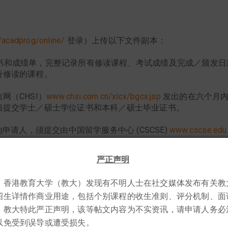
acadprog/online/
登录）上传以下文件副本：
书和成绩单，完整记录所有修读课程、考试成绩及完成／颁发日
所修读的课程。
网（CHSI）
www.chsi.com.cn/xlcx/bgcx.jsp
发出的在六个月
须提交学士／硕士学位证书和本科／硕士毕业证书。
申请人，须提交由中国留学服务中心 (CSCSE)
www.cscse.edu
文凭考试（HKDSE）及香港中学会考（HKCEE）证书
（适用于
二 （TSS2）的申请者）。
严正声明
，香港教育大学（教大）发现有不明人士在社交媒体发布有关教
试 （IELTS）／托福考试 （TOEFL）／英国普通教育文凭高
普通话高级水平测试 （TAPP）／教师语文能力评核 （LPAT）
招生详情作商业用途，包括个别课程的收生准则、评分机制、面
du.cn
）发出的成绩证明）。
，教大特此严正声明，该等帖文内容为不实资讯，请申请人务必
以免受到误导或遭受损失。