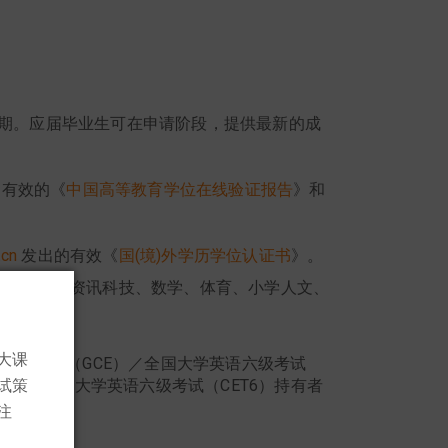
期。应届毕业生可在申请阶段，提供最新的成
内有效的《
中国高等教育学位在线验证报告
》和
.cn
发出的有效《
国(境)外学历学位认证书
》。
申请中文、资讯科技、数学、体育、小学人文、
大课
级程度考试 （GCE）／全国大学英语六级考试
）（注：全国大学英语六级考试（CET6）持有者
试策
注