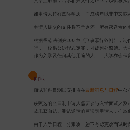
入学注册前，出示相关文件之正本，以供核实
如申请人持有国际学历，而成绩单以非中文或
申请人提交的文件将不予退还。所有落选者的
根据香港法例第200 章《刑事罪行条例》，
行，一经循公诉程式定罪，可被判处监禁。大
作为入学及任何其他用途的人士，大学亦会保
面试
面试和科目测试安排将在
最新消息与日程
中公
获甄选的全日制申请人需要参与入学面试／测
故未获面试／测试邀请的兼读制申请人，不应
由于入学日程十分紧凑，恕不考虑更改面试时