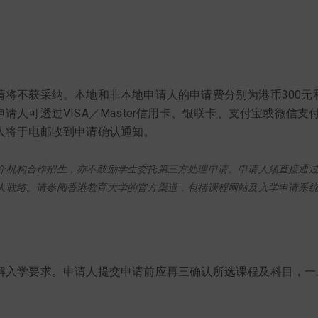
请将不获采纳。本地和非本地申请人的申请费分别为港币300元
请人可透过VISA／Master信用卡、银联卡、支付宝或微信
人将于电邮收到申请确认通知。
介机构合作招生，亦不鼓励学生委托第三方处理申请。申请人须直接通
人联络。请参阅香港教育大学的官方渠道，包括课程网站及入学申请系
解入学要求。申请人提交申请前应再三确认所选课程及科目，一