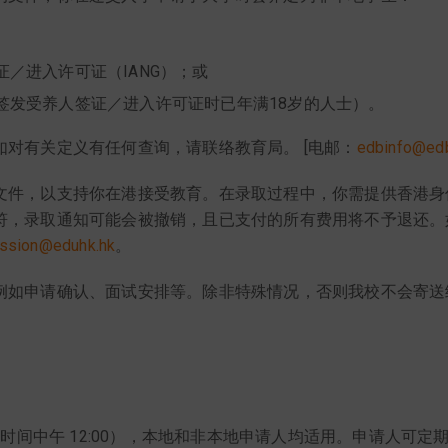
／进入许可证（IANG）；或
签发受养人签证／进入许可证时已年满18岁的人士）。
对有关定义有任何查询，请联络教育局。 [电邮：
edbinfo@edb
文件，以支持你在港接受教育。在录取过程中，你需提供香港身
符，录取通知可能会被撤销，且已支付的所有费用将不予退还。
ssion@eduhk.hk
。
例如申请确认、面试安排等。除非特殊情况，否则我校不会寄送
日（香港时间中午 12:00），本地和非本地申请人均适用。申请人可定