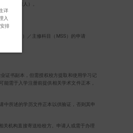
育）的申请人）。
生详
理入
试安排
习（TSS）／主修科目（MSS）的申请
毕业证书副本，但需授权校方提取和使用学习记
可能需于入学注册前提供相关学术文件正本，
请中所述的学历文件正本以供验证，否则其申
由相关机构直接寄送给校方。申请人或需于办理