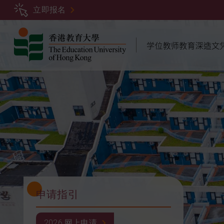
跳
立即报名
转
到
主
要
内
容
申请指引
2026 网上申请