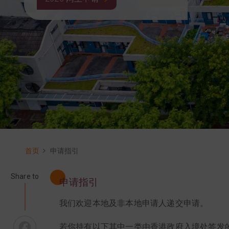
首页
申请指引
面
包
屑
Share to
申请指引
我们欢迎本地及非本地申请人递交申请。
Facebook
若你持有以下其中一类由香港政府入境处签发