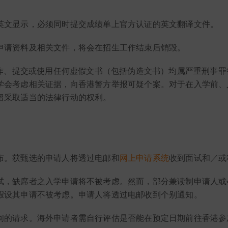
。
英文显示，必须同时提交成绩单上官方认证的英文翻译文件。
申请资料及相关文件，将会在招生工作结束后销毁。
制作、提交或使用任何虚假文书（包括伪造文书）均属严重刑事
学会考虑相关证据，向香港警方举报可疑个案。对于在入学前、
留采取适当的法律行动的权利。
布。获甄选的申请人将透过电邮和
网上申请系统
收到面试和／或
试，缺席者之入学申请将不被考虑。然而，部分兼读制申请人或
假设其申请不被考虑。申请人将透过电邮收到个别通知。
间的请求。海外申请者需自行评估是否能在预定日期前往香港参