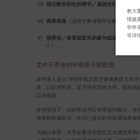
现任教学职位的聘书／雇佣合约
（适用于
教大
情披
推荐表格
（适用于兼读制学位教师教育深
学申
等详
推荐信／体育或音乐的参与或成就证书／
人）。
文件不齐全的申请将不获处理。
若申请人是在1995年或之后于香港教育大学
录，以处理申请。至于持有其他大学、院校或
以供查核。
任何情况下，切勿将证书正本寄送到教大。任
请资格将被取消，任何已发出的录取通知将被
为确认录取，大学会要求你提交正式成绩单和