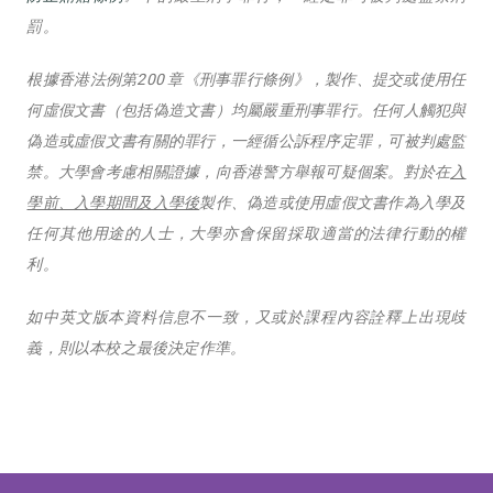
罰。
根據香港法例第200 章《刑事罪行條例》，製作、提交或使用任
何虛假文書（包括偽造文書）均屬嚴重刑事罪行。任何人觸犯與
偽造或虛假文書有關的罪行，一經循公訴程序定罪，可被判處監
禁。大學會考慮相關證據，向香港警方舉報可疑個案。對於在
入
學前、入學期間及入學後
製作、偽造或使用虛假文書作為入學及
任何其他用途的人士，大學亦會保留採取適當的法律行動的權
利。
如中英文版本資料信息不一致，又或於課程內容詮釋上出現歧
義，則以本校之最後決定作準。