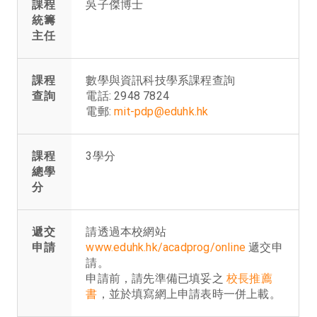
課程
吳子傑博士
統籌
主任
課程
數學與資訊科技學系課程查詢
查詢
電話: 2948 7824
電郵:
mit-pdp@eduhk.hk
課程
3學分
總學
分
遞交
請透過本校網站
申請
www.eduhk.hk/acadprog/online
遞交申
請。
申請前，請先準備已填妥之
校長推薦
書
，並於填寫網上申請表時一併上載。