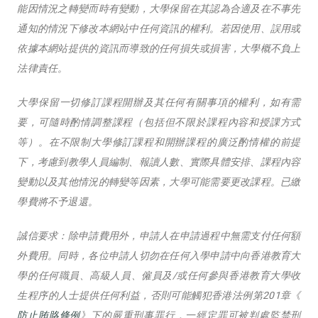
能因情況之轉變而時有變動，大學保留在其認為合適及在不事先
通知的情況下修改本網站中任何資訊的權利。若因使用、誤用或
依據本網站提供的資訊而導致的任何損失或損害，大學概不負上
法律責任。
大學保留一切修訂課程開辦及其任何有關事項的權利，如有需
要，可隨時酌情調整課程（包括但不限於課程內容和授課方式
等）。在不限制大學修訂課程和開辦課程的廣泛酌情權的前提
下，考慮到教學人員編制、報讀人數、實際具體安排、課程內容
變動以及其他情況的轉變等因素，大學可能需要更改課程。已繳
學費將不予退還。
誠信要求：除申請費用外，申請人在申請過程中無需支付任何額
外費用。同時，各位申請人切勿在任何入學申請中向香港教育大
學的任何職員、高級人員、僱員及/或任何參與香港教育大學收
生程序的人士提供任何利益，否則可能觸犯香港法例第201章《
防止賄賂條例
》下的嚴重刑事罪行，一經定罪可被判處監禁刑