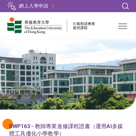
Skip
網上入學申請
to
main
content
BWP163 - 教師專業進修課程證書（運用AI多媒
體工具優化小學教學）