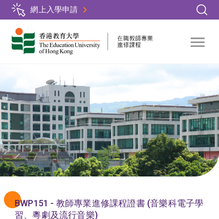
Skip
網上入學申請
to
main
content
BWP151 - 教師專業進修課程證書 (音樂科電子學
習、粵劇及流行音樂)