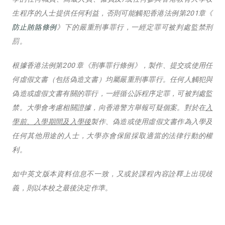
生程序的人士提供任何利益，否則可能觸犯香港法例第201章《
防止賄賂條例
》下的嚴重刑事罪行，一經定罪可被判處監禁刑
罰。
根據香港法例第200 章《刑事罪行條例》，製作、提交或使用任
何虛假文書（包括偽造文書）均屬嚴重刑事罪行。任何人觸犯與
偽造或虛假文書有關的罪行，一經循公訴程序定罪，可被判處監
禁。大學會考慮相關證據，向香港警方舉報可疑個案。對於在
入
學前、入學期間及入學後
製作、偽造或使用虛假文書作為入學及
任何其他用途的人士，大學亦會保留採取適當的法律行動的權
利。
如中英文版本資料信息不一致，又或於課程內容詮釋上出現歧
義，則以本校之最後決定作準。