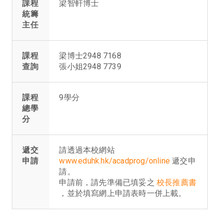
課程
梁智軒博士
統籌
主任
課程
梁博士2948 7168
查詢
張小姐2948 7739
課程
9學分
總學
分
遞交
請透過本校網站
申請
www.eduhk.hk/acadprog/online
遞交申
請。
申請前，請先準備已填妥之
校長推薦書
，並於填寫網上申請表時一併上載。