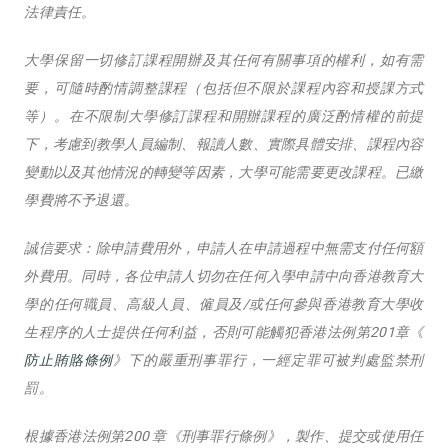
法律責任。
大學保留一切修訂課程開辦及其任何有關事項的權利，如有需
要，可隨時酌情調整課程（包括但不限於課程內容和授課方式
等）。在不限制大學修訂課程和開辦課程的廣泛酌情權的前提
下，考慮到教學人員編制、報讀人數、實際具體安排、課程內容
變動以及其他情況的轉變等因素，大學可能需要更改課程。已繳
學費將不予退還。
誠信要求：除申請費用外，申請人在申請過程中無需支付任何額
外費用。同時，各位申請人切勿在任何入學申請中向香港教育大
學的任何職員、高級人員、僱員及/或任何參與香港教育大學收
生程序的人士提供任何利益，否則可能觸犯香港法例第201章《
防止賄賂條例
》下的嚴重刑事罪行，一經定罪可被判處監禁刑
罰。
根據香港法例第200 章《刑事罪行條例》，製作、提交或使用任