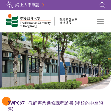
Skip
網上入學申請
to
main
content
BWP067 - 教師專業進修課程證書 (學校的中層領
導)