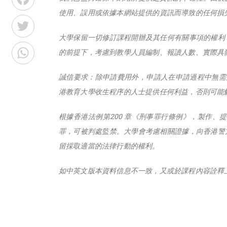
使用、誤用或依據本網站提供的資訊而導致的任何損
Twitter
大學保留一切修訂課程開辦及其任何有關事項的權利
WhatsApp
的前提下，考慮到教學人員編制、報讀人數、實際具
誠信要求：除申請費用外，申請人在申請過程中無需
港教育大學收生程序的人士提供任何利益，否則可能觸
根據香港法例第200 章《刑事罪行條例》，製作
罪，可被判處監禁。大學會考慮相關證據，向香港警
留採取適當的法律行動的權利。
如中英文版本資料信息不一致，又或於課程內容詮釋