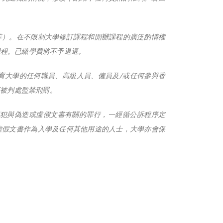
等）。在不限制大學修訂課程和開辦課程的廣泛酌情權
課程。已繳學費將不予退還。
育大學的任何職員、高級人員、僱員及/或任何參與香
可被判處監禁刑罰。
觸犯與偽造或虛假文書有關的罪行，一經循公訴程序定
虛假文書作為入學及任何其他用途的人士，大學亦會保