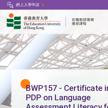
Skip
網上入學申請
to
main
content
BWP157 - Certificate i
PDP on Language
Assessment Literacy f