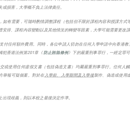
失或損害，大學概不負上法律責任。
，如有需要，可隨時酌情調整課程（包括但不限於課程內容和授課方式
體安排、課程內容變動以及其他情況的轉變等因素，大學可能需要更改
支付任何額外費用。同時，各位申請人切勿在任何入學申請中向香港教
犯香港法例第201章《
防止賄賂條例
》下的嚴重刑事罪行，一經定罪
、提交或使用任何虛假文書（包括偽造文書）均屬嚴重刑事罪行。任何人
方舉報可疑個案。對於在
入學前、入學期間及入學後
製作、偽造或使用
上出現歧義，則以本校之最後決定作準。