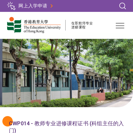
跳
网上入学申请
转
到
主
要
内
容
CWP014 - 教师专业进修课程证书 (科组主任的入
门)