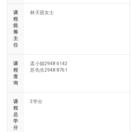
课
林天苗女士
程
统
筹
主
任
课
孟小姐2948 6142
程
苏先生2948 8761
查
询
课
3学分
程
总
学
分