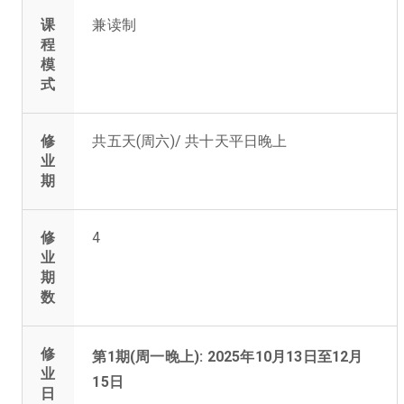
课
兼读制
程
模
式
修
共五天(周六)/ 共十天平日晚上
业
期
修
4
业
期
数
修
第1期(周一晚上): 2025年10月13日至12月
业
15日
日