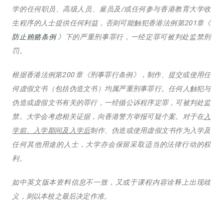
学的任何职员、高级人员、雇员及/或任何参与香港教育大学收
生程序的人士提供任何利益，否则可能触犯香港法例第201章《
防止贿赂条例
》下的严重刑事罪行，一经定罪可被判处监禁刑
罚。
根据香港法例第200 章《刑事罪行条例》，制作、提交或使用任
何虚假文书（包括伪造文书）均属严重刑事罪行。任何人触犯与
伪造或虚假文书有关的罪行，一经循公诉程序定罪，可被判处监
禁。大学会考虑相关证据，向香港警方举报可疑个案。对于在
入
学前、入学期间及入学后
制作、伪造或使用虚假文书作为入学及
任何其他用途的人士，大学亦会保留采取适当的法律行动的权
利。
如中英文版本资料信息不一致，又或于课程内容诠释上出现歧
义，则以本校之最后决定作准。