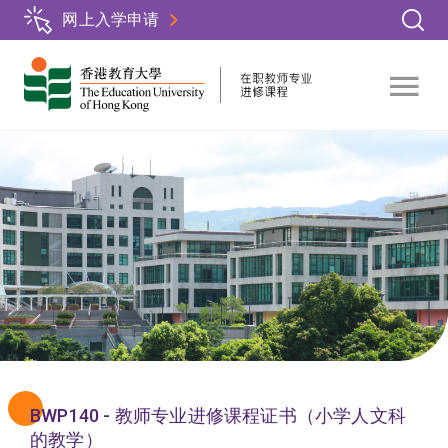
跳
网上入学申请
转
到
主
要
内
容
BWP140 - 教师专业进修课程证书（小学人文科
的教学）