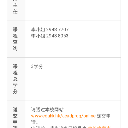
主
任
课
李小姐 2948 7707
程
李小姐 2948 8053
查
询
课
3学分
程
总
学
分
递
请透过本校网站
交
www.eduhk.hk/acadprog/online
递交申
申
请。