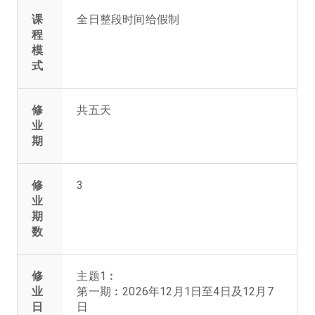
课
全日整段时间给假制
程
模
式
修
共五天
业
期
修
3
业
期
数
修
主题1︰
业
第一期︰2026年12月1日至4日及12月7
日
日