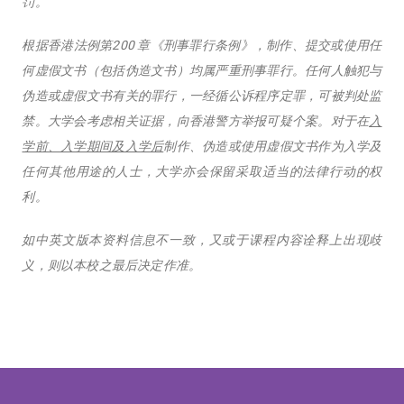
罚。
根据香港法例第200 章《刑事罪行条例》，制作、提交或使用任
何虚假文书（包括伪造文书）均属严重刑事罪行。任何人触犯与
伪造或虚假文书有关的罪行，一经循公诉程序定罪，可被判处监
禁。大学会考虑相关证据，向香港警方举报可疑个案。对于在
入
学前、入学期间及入学后
制作、伪造或使用虚假文书作为入学及
任何其他用途的人士，大学亦会保留采取适当的法律行动的权
利。
如中英文版本资料信息不一致，又或于课程内容诠释上出现歧
义，则以本校之最后决定作准。