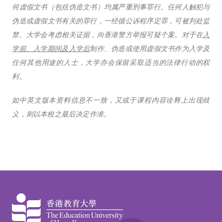
何虚假文书（包括伪造文书）均属严重刑事罪行。任何人触犯与
伪造或虚假文书有关的罪行，一经循公诉程序定罪，可被判处监
禁。大学会考虑相关证据，向香港警方举报可疑个案。对于在
入
学前、入学期间及入学后
制作、伪造或使用虚假文书作为入学及
任何其他用途的人士，大学亦会保留采取适当的法律行动的权
利。
如中英文版本资料信息不一致，又或于课程内容诠释上出现歧
义，则以本校之最后决定作准。