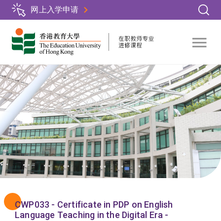
跳
网上入学申请
转
到
主
要
内
容
CWP033 - Certificate in PDP on English
Language Teaching in the Digital Era -