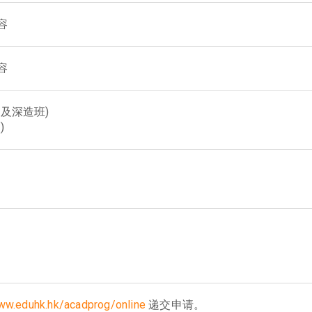
容
容
及深造班)
)
w.eduhk.hk/acadprog/online
递交申请。