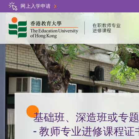
跳
网上入学申请
转
到
主
要
内
容
基础班、深造班或专
- 教师专业进修课程证