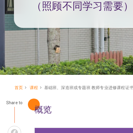
（照顾不同学习需要
首页
课程
基础班、深造班或专题班 教师专业进修课程证
面
包
Share to
概览
屑
Facebook