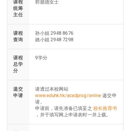
课程
郭懿德女士
统筹
主任
课程
孙小姐 2948 8676
查询
姚小姐 2948 7298
课程
9学分
总学
分
递交
请透过本校网站
申请
www.eduhk.hk/acadprog/online
递交申
请。
申请前，请先准备已填妥之
校长推荐书
，并于填写网上申请表时一并上载。