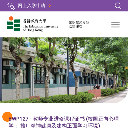
跳
网上入学申请
转
到
主
要
内
容
BWP127 - 教师专业进修课程证书 (校园正向心理
学： 推广精神健康及建构正面学习环境)