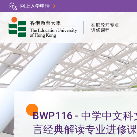
跳
网上入学申请
转
到
主
要
内
容
BWP116 - 中学中文科
言经典解读专业进修