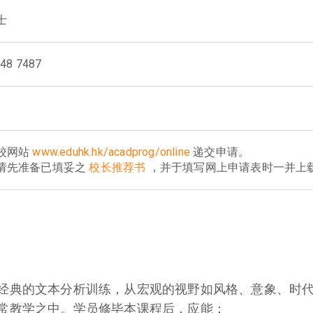
士
8 7487
校网站
www.eduhk.hk/acadprog/online
递交申请。
请先准备已填妥之
校长推荐书
，并于填写网上申请表时一并上
经典的文本分析训练，从宏观的视野如风格、意象、时
常教学之中。学员修毕本课程后，应能：