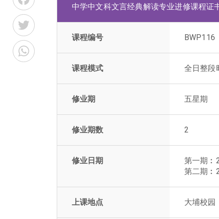
中学中文科文言经典解读专业进修课程证
Twitter
课程编号
BWP116
WhatsApp
课程模式
全日整段
修业期
五星期
修业期数
2
修业日期
第一期︰2
第二期︰2
上课地点
大埔校园