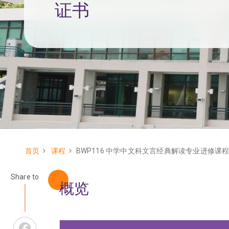
证书
首页
课程
BWP116 中学中文科文言经典解读专业进修课
面
包
Share to
概览
屑
Facebook