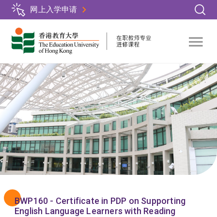
跳
网上入学申请
转
到
主
要
内
容
BWP160 - Certificate in PDP on Supporting
English Language Learners with Reading