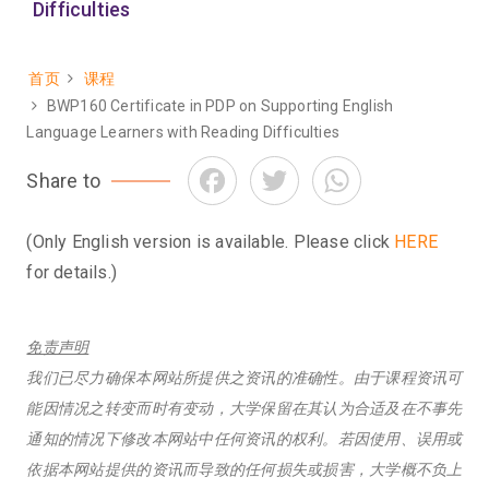
Difficulties
首页
课程
面
BWP160 Certificate in PDP on Supporting English
包
Language Learners with Reading Difficulties
屑
Facebook
Twitter
WhatsApp
Share to
(Only English version is available. Please click
HERE
for details.)
免责声明
我们已尽力确保本网站所提供之资讯的准确性。由于课程资讯可
能因情况之转变而时有变动，大学保留在其认为合适及在不事先
通知的情况下修改本网站中任何资讯的权利。若因使用、误用或
依据本网站提供的资讯而导致的任何损失或损害，大学概不负上