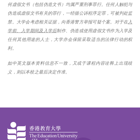
何虚假文书（包括伪造文书）均属严重刑事罪行。任何人触犯与
伪造或虚假文书有关的罪行，一经循公诉程序定罪，可被判处监
禁。大学会考虑相关证据，向香港警方举报可疑个案。对于在
入
学前、入学期间及入学后
制作、伪造或使用虚假文书作为入学及
任何其他用途的人士，大学亦会保留采取适当的法律行动的权
利。
如中英文版本资料信息不一致，又或于课程内容诠释上出现歧
义，则以本校之最后决定作准。